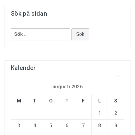
Sök på sidan
Sök
efter:
Kalender
augusti 2026
M
T
O
T
F
L
S
1
2
3
4
5
6
7
8
9