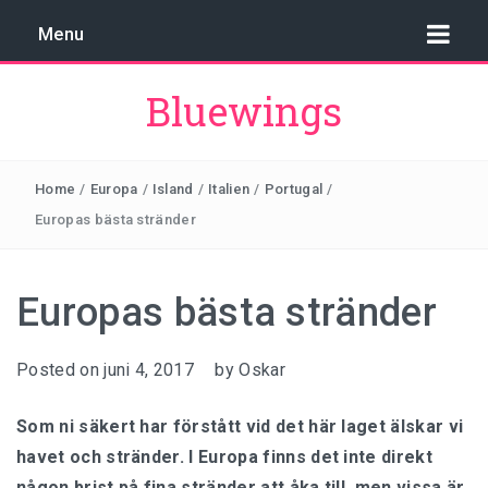
Menu
Bluewings
VAD ÄR KLOCKAN I SIDNEY?
Home
/
Europa
/
Island
/
Italien
/
Portugal
/
Europas bästa stränder
VAD ÄR KLOCKAN I BRYSSEL?
VAD ÄR KLOCKAN I JAKARTA?
Europas bästa stränder
VAD ÄR KLOCKAN I LONDON?
Posted on
juni 4, 2017
by
Oskar
VAD ÄR KLOCKAN I THAILAND?
Som ni säkert har förstått vid det här laget älskar vi
havet och stränder. I Europa finns det inte direkt
någon brist på fina stränder att åka till, men vissa är