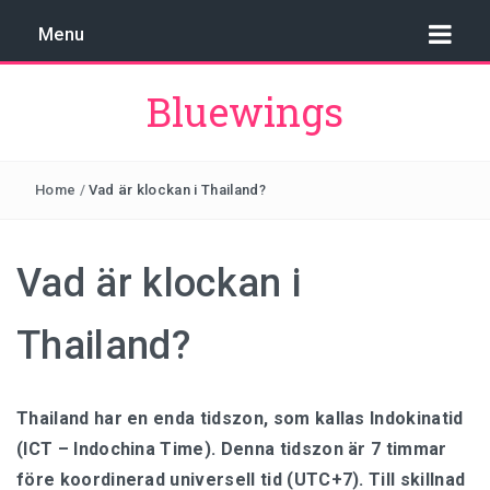
Menu
Bluewings
VAD ÄR KLOCKAN I SIDNEY?
Home
/
Vad är klockan i Thailand?
VAD ÄR KLOCKAN I BRYSSEL?
Vad är klockan i
VAD ÄR KLOCKAN I JAKARTA?
Thailand?
VAD ÄR KLOCKAN I LONDON?
VAD ÄR KLOCKAN I THAILAND?
Thailand har en enda tidszon, som kallas Indokinatid
(ICT – Indochina Time). Denna tidszon är 7 timmar
före koordinerad universell tid (UTC+7). Till skillnad