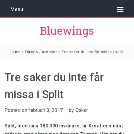
Menu
Bluewings
VAD ÄR KLOCKAN I SIDNEY?
Home
/
Europa
/
Kroatien
/
Tre saker du inte får missa i Split
VAD ÄR KLOCKAN I BRYSSEL?
Tre saker du inte får
VAD ÄR KLOCKAN I JAKARTA?
missa i Split
VAD ÄR KLOCKAN I LONDON?
VAD ÄR KLOCKAN I THAILAND?
Posted on
februari 3, 2017
by
Oskar
Split, med sina 180 000 invånare, är Kroatiens näst