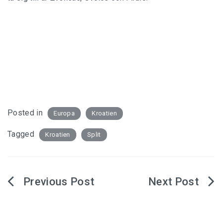
Posted in
Europa
Kroatien
Tagged
Kroatien
Split
Inläggsnavigering